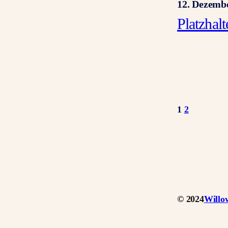
12. Dezemb
Platzhal
1
2
© 2024
Willo