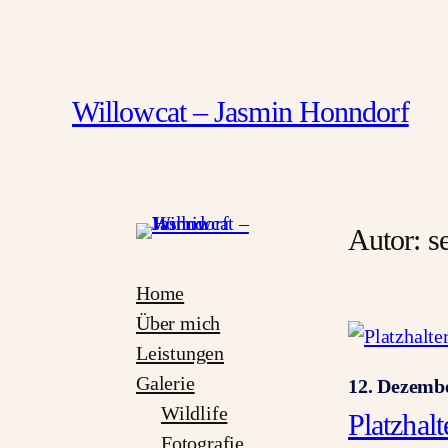
Zum
Inhalt
springen
Willowcat – Jasmin Honndorf
Autor:
s
Home
Über mich
Leistungen
Galerie
12. Dezemb
Wildlife
Platzhal
Fotografie