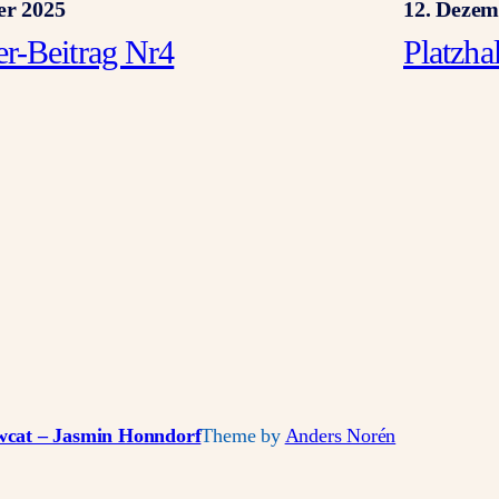
er 2025
12. Dezem
ter-Beitrag Nr4
Platzha
wcat – Jasmin Honndorf
Theme by
Anders Norén